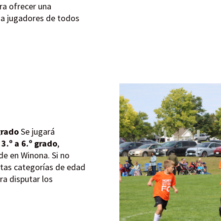
ra ofrecer una
va a jugadores de todos
grado
Se jugará
a
3.º a 6.º grado
,
de en Winona. Si no
stas categorías de edad
ra disputar los