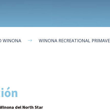
O WINONA
WINONA RECREATIONAL PRIMAV
$
ión
 Winona del North Star