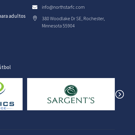
info@northstarfc.com

ara adultos
380 Woodlake Dr SE, Rochester,

Minnesota 55904
útbol