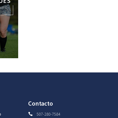
UES
Contacto
o
507-280-7584
