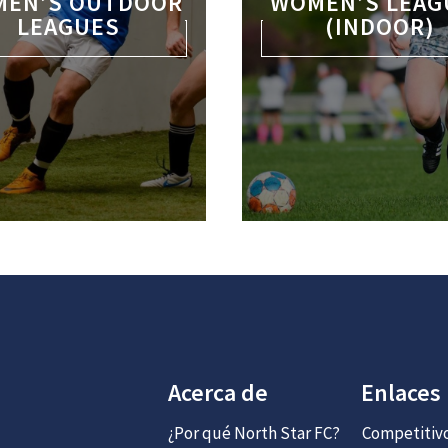
EN’S OUTDOOR
WOMEN’S LEAG
LEAGUES
(INDOOR)
Acerca de
Enlaces
¿Por qué North Star FC?
Competitiv