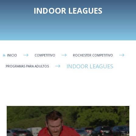
INDOOR LEAGUES
$
$
$
INICIO
COMPETITIVO
ROCHESTER COMPETITIVO

INDOOR LEAGUES
$
PROGRAMAS PARA ADULTOS